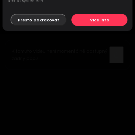
těchto systémech.
Přesto pokračovat
Více info
K tomuto videu není momentálně dostupný
žádný popis.