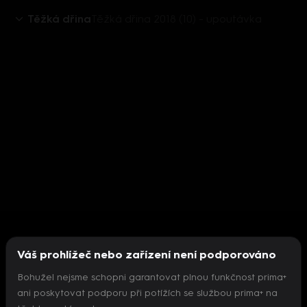
Těžká dřina
Těžká dřina 2018 (10) - upoutávka
Váš prohlížeč nebo zařízení není podporováno
Bohužel nejsme schopni garantovat plnou funkčnost prima+
ani poskytovat podporu při potížích se službou prima+ na
Nepodařilo se inicializovat přehrávač