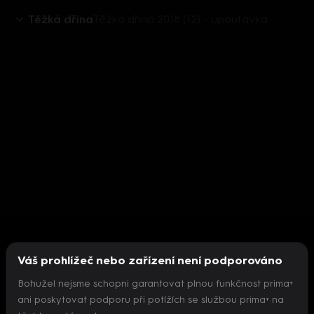
Těžká dřina
Těžká dřina 2018 (12) - upoutávka
Váš prohlížeč nebo zařízení není podporováno
Bohužel nejsme schopni garantovat plnou funkčnost prima+
ani poskytovat podporu při potížích se službou prima+ na
Nepodařilo se inicializovat přehrávač