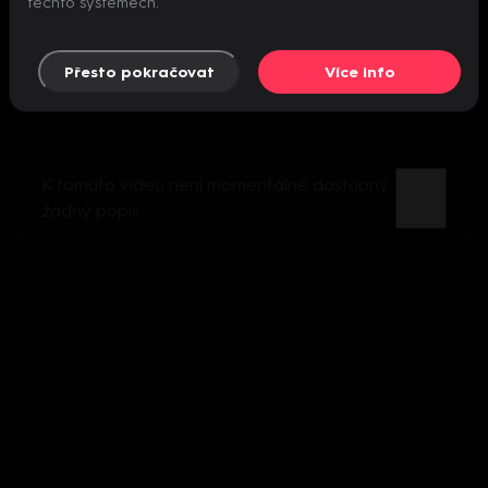
těchto systémech.
Přesto pokračovat
Více info
K tomuto videu není momentálně dostupný
žádný popis.