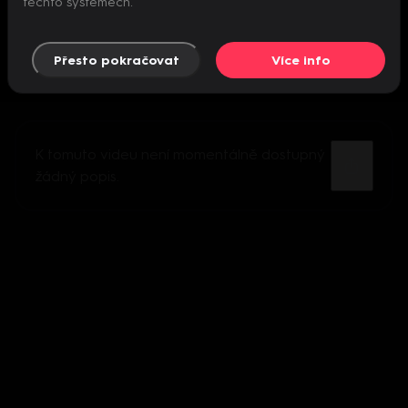
těchto systémech.
Přesto pokračovat
Více info
K tomuto videu není momentálně dostupný
žádný popis.