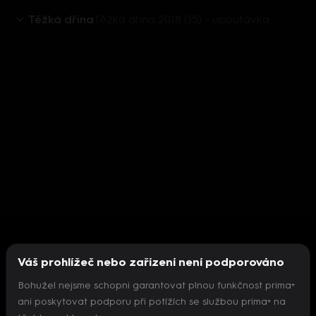
Těžká dřina
Těžká dřina 2018 (15) - upoutávka
Váš prohlížeč nebo zařízení není podporováno
Bohužel nejsme schopni garantovat plnou funkčnost prima+
ani poskytovat podporu při potížích se službou prima+ na
Nepodařilo se inicializovat přehrávač