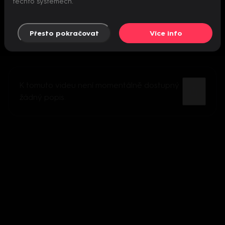
těchto systémech.
Přesto pokračovat
Více info
K tomuto videu není momentálně dostupný
žádný popis.