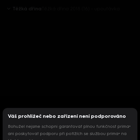
Těžká dřina
Těžká dřina 2018 (16) - upoutávka
Váš prohlížeč nebo zařízení není podporováno
Bohužel nejsme schopni garantovat plnou funkčnost prima+
ani poskytovat podporu při potížích se službou prima+ na
Nepodařilo se inicializovat přehrávač