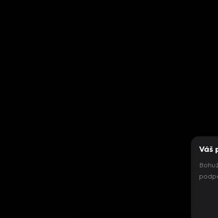
Váš 
Bohuž
podpo