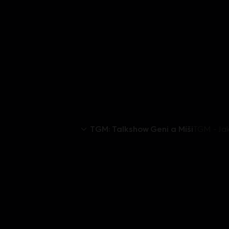
TGM: Talkshow Geni a Míši
TGM - Jak