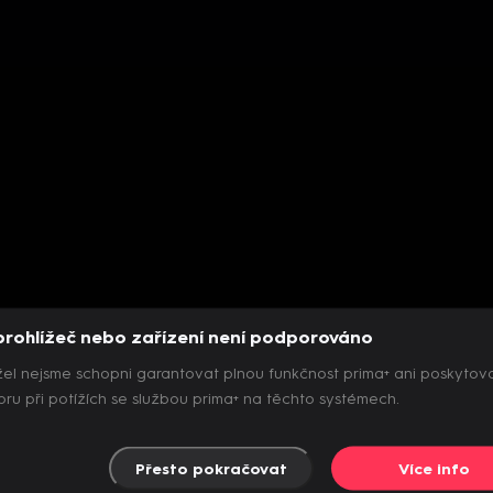
prohlížeč nebo zařízení není podporováno
el nejsme schopni garantovat plnou funkčnost prima+ ani poskytov
ru při potížích se službou prima+ na těchto systémech.
Přesto pokračovat
Více info