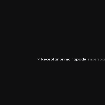
Receptář prima nápadů
Timberspo