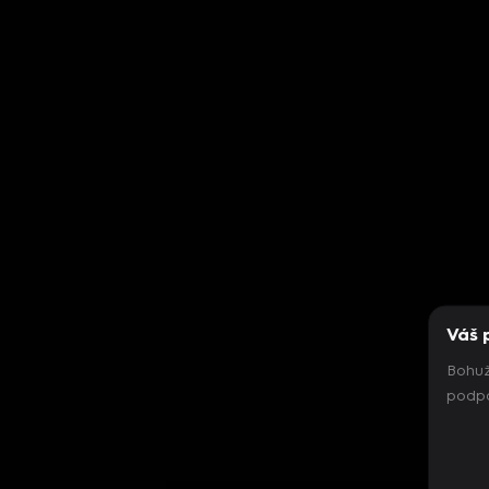
Váš 
Bohuž
podpo