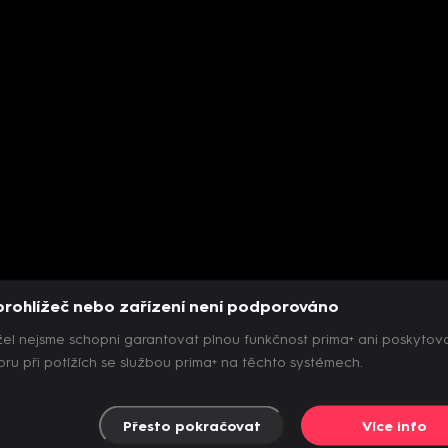
prohlížeč nebo zařízení není podporováno
el nejsme schopni garantovat plnou funkčnost prima+ ani poskytov
ru při potížích se službou prima+ na těchto systémech.
Přesto pokračovat
Více info