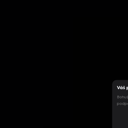
Váš 
Bohuž
podpo