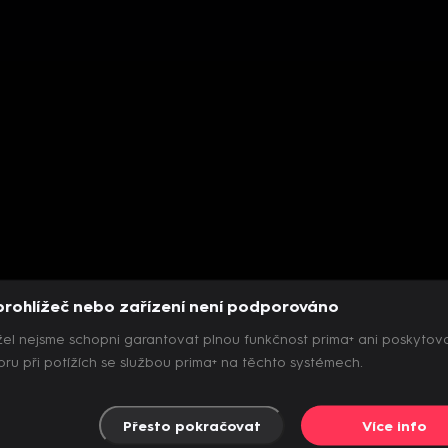
prohlížeč nebo zařízení není podporováno
el nejsme schopni garantovat plnou funkčnost prima+ ani poskytov
ru při potížích se službou prima+ na těchto systémech.
Přesto pokračovat
Více info