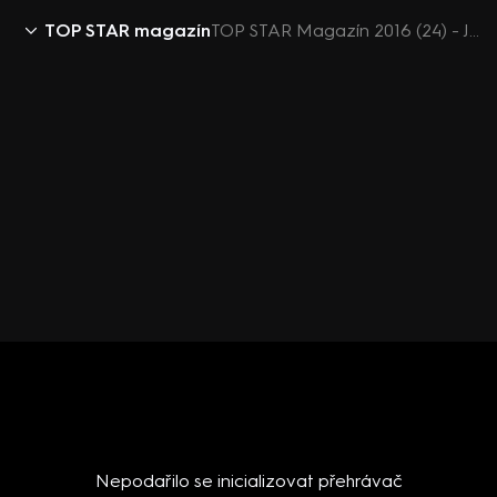
TOP STAR magazín
TOP STAR Magazín 2016 (24) - Jaromír Jágr a Veronika Kopřivová - kauza striptérka
Nepodařilo se inicializovat přehrávač