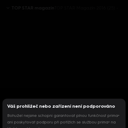
TOP STAR magazín
TOP STAR Magazín 2016 (25) - Ewa Farna
Váš prohlížeč nebo zařízení není podporováno
Bohužel nejsme schopni garantovat plnou funkčnost prima+
ani poskytovat podporu při potížích se službou prima+ na
Nepodařilo se inicializovat přehrávač