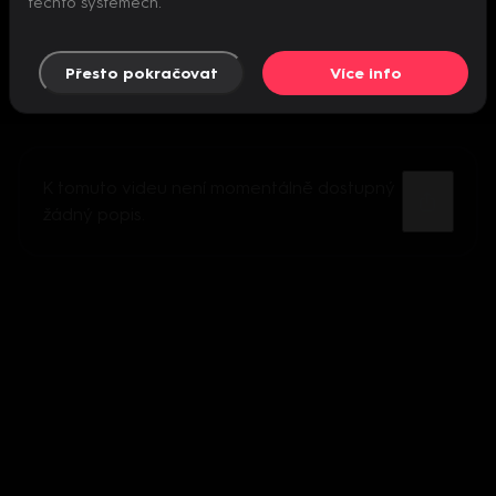
těchto systémech.
Přesto pokračovat
Více info
K tomuto videu není momentálně dostupný
žádný popis.