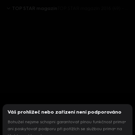
TOP STAR magazín
TOP STAR magazín 2016 (49) - Martin Garrix
Váš prohlížeč nebo zařízení není podporováno
Bohužel nejsme schopni garantovat plnou funkčnost prima+
ani poskytovat podporu při potížích se službou prima+ na
Nepodařilo se inicializovat přehrávač