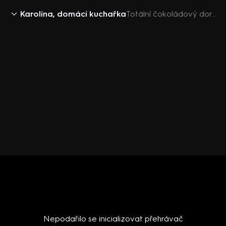
Karolína, domácí kuchařka
Totální čokoládový dort s mořskou solí
Nepodařilo se inicializovat přehrávač