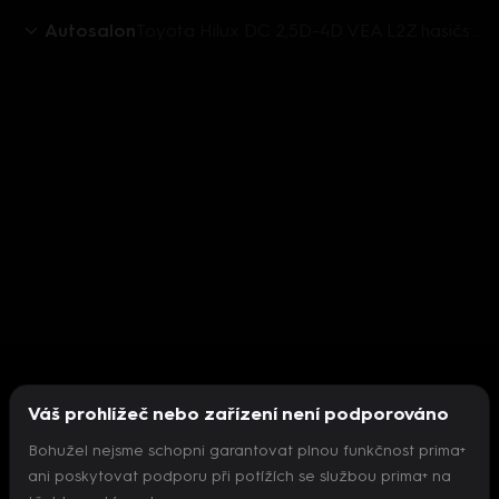
Autosalon
Toyota Hilux DC 2,5D-4D VEA L2Z hasičský speciál III
Váš prohlížeč nebo zařízení není podporováno
Bohužel nejsme schopni garantovat plnou funkčnost prima+
ani poskytovat podporu při potížích se službou prima+ na
Nepodařilo se inicializovat přehrávač