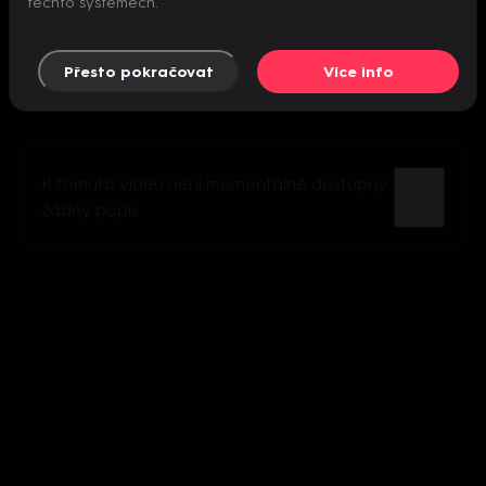
těchto systémech.
Přesto pokračovat
Více info
K tomuto videu není momentálně dostupný
žádný popis.