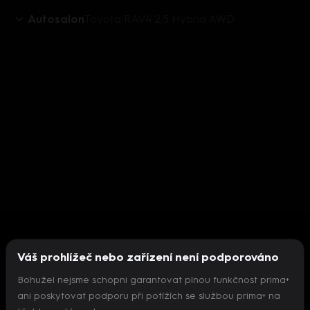
Autosalon
Toyota RAV4 2,5 Hybrid AWD
Váš prohlížeč nebo zařízení není podporováno
Bohužel nejsme schopni garantovat plnou funkčnost prima+
ani poskytovat podporu při potížích se službou prima+ na
Nepodařilo se inicializovat přehrávač