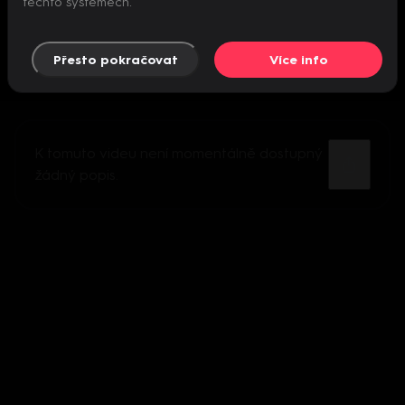
těchto systémech.
Přesto pokračovat
Více info
K tomuto videu není momentálně dostupný
žádný popis.