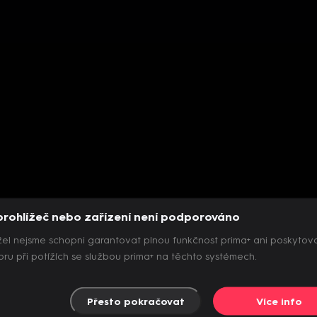
prohlížeč nebo zařízení není podporováno
el nejsme schopni garantovat plnou funkčnost prima+ ani poskytov
ru při potížích se službou prima+ na těchto systémech.
Přesto pokračovat
Více info