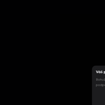
Váš 
Bohuž
podpo