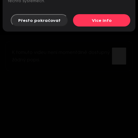
těchto systémech.
Přesto pokračovat
Více info
K tomuto videu není momentálně dostupný
žádný popis.