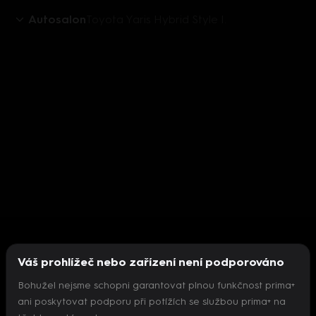
Autosalon
Toyota Yaris Hybrid Style I.
Váš prohlížeč nebo zařízení není podporováno
Bohužel nejsme schopni garantovat plnou funkčnost prima+
ani poskytovat podporu při potížích se službou prima+ na
Nepodařilo se inicializovat přehrávač