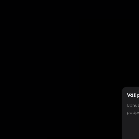
Váš 
Bohuž
podpo