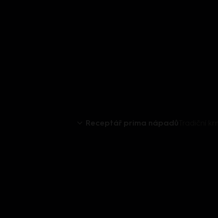
Receptář prima nápadů
Tradiční kr