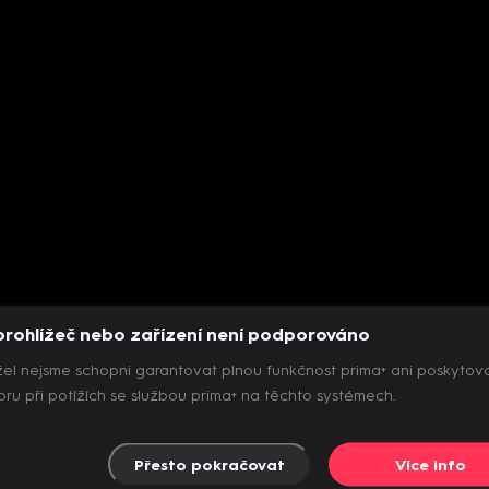
prohlížeč nebo zařízení není podporováno
el nejsme schopni garantovat plnou funkčnost prima+ ani poskytov
ru při potížích se službou prima+ na těchto systémech.
Přesto pokračovat
Více info