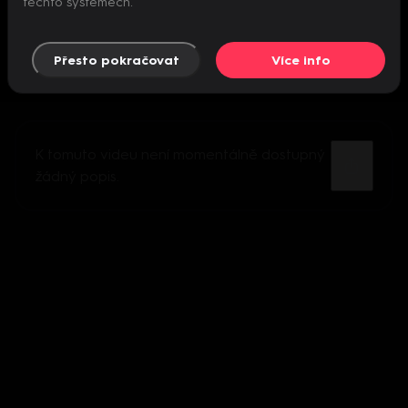
těchto systémech.
Přesto pokračovat
Více info
K tomuto videu není momentálně dostupný
žádný popis.