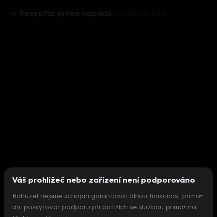
Receptář prima nápadů
Trávník po zimě
Váš prohlížeč nebo zařízení není podporováno
Bohužel nejsme schopni garantovat plnou funkčnost prima+
ani poskytovat podporu při potížích se službou prima+ na
Nepodařilo se inicializovat přehrávač