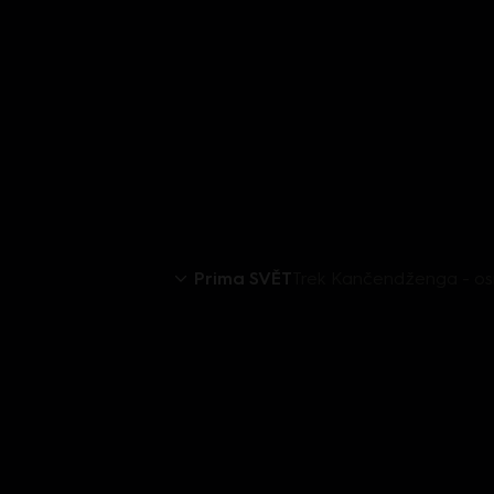
Prima SVĚT
Trek Kančendženga - osm