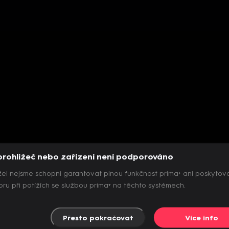
prohlížeč nebo zařízení není podporováno
el nejsme schopni garantovat plnou funkčnost prima+ ani poskytov
ru při potížích se službou prima+ na těchto systémech.
Přesto pokračovat
Více info