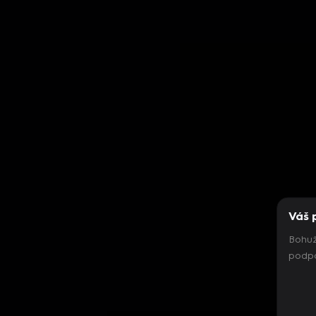
Váš 
Bohuž
podpo