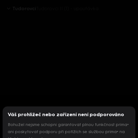
Tudorovci
Tudorovci II (1) - upoutávka
Váš prohlížeč nebo zařízení není podporováno
Bohužel nejsme schopni garantovat plnou funkčnost prima+
ani poskytovat podporu při potížích se službou prima+ na
Nepodařilo se inicializovat přehrávač