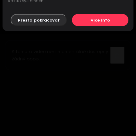
těchto systémech.
Přesto pokračovat
Více info
K tomuto videu není momentálně dostupný
žádný popis.