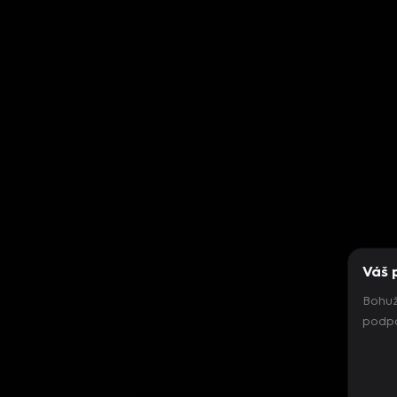
Váš 
Bohuž
podpo