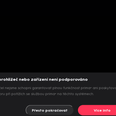
prohlížeč nebo zařízení není podporováno
el nejsme schopni garantovat plnou funkčnost prima+ ani poskytov
ru při potížích se službou prima+ na těchto systémech.
Přesto pokračovat
Více info