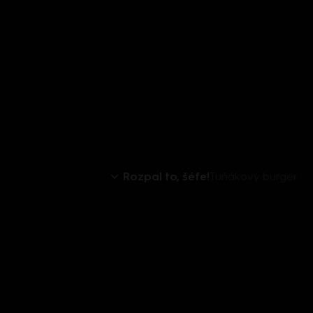
Rozpal to, šéfe!
Tuňákový burger