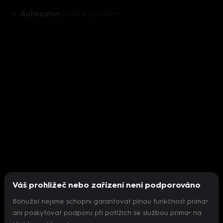
Autosalon
Tunel s výtahem
Váš prohlížeč nebo zařízení není podporováno
Bohužel nejsme schopni garantovat plnou funkčnost prima+
ani poskytovat podporu při potížích se službou prima+ na
Nepodařilo se inicializovat přehrávač