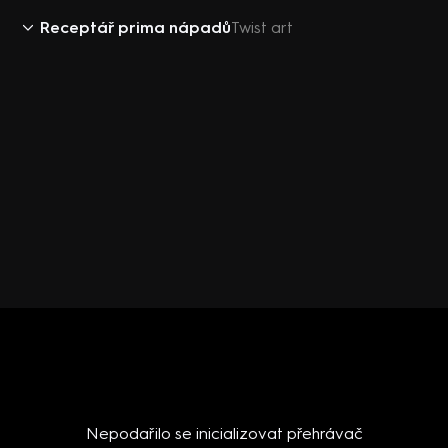
Receptář prima nápadů
Twist art
Nepodařilo se inicializovat přehrávač