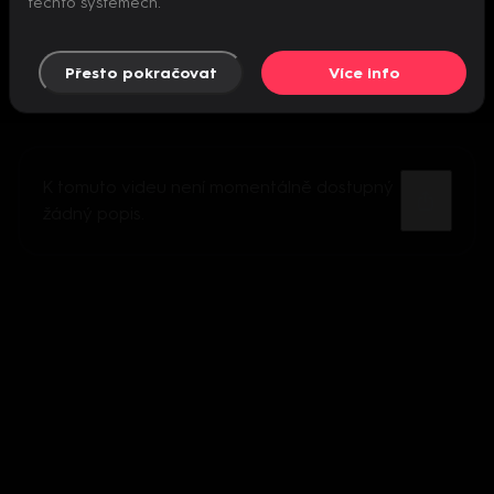
těchto systémech.
Přesto pokračovat
Více info
K tomuto videu není momentálně dostupný
žádný popis.