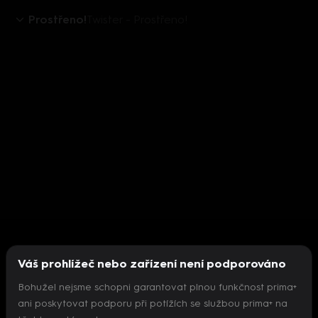
Prostřeno!
Twister - Prostřeno!
Váš prohlížeč nebo zařízení není podporováno
Bohužel nejsme schopni garantovat plnou funkčnost prima+
ani poskytovat podporu při potížích se službou prima+ na
Nepodařilo se inicializovat přehrávač