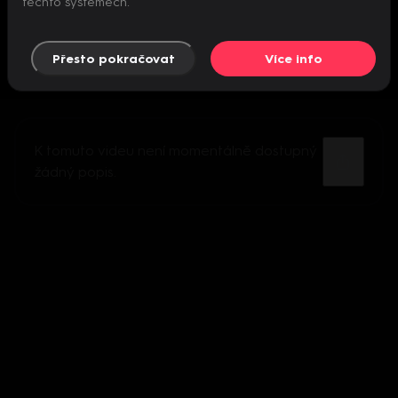
těchto systémech.
Přesto pokračovat
Více info
K tomuto videu není momentálně dostupný
žádný popis.