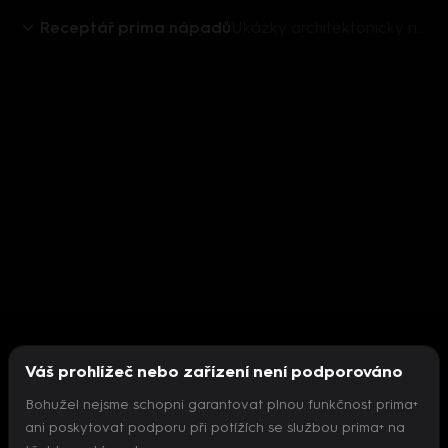
Receptář prima nápadů
Ukázky architektonicky nepovedených rodinných domů
Váš prohlížeč nebo zařízení není podporováno
Bohužel nejsme schopni garantovat plnou funkčnost prima+
ani poskytovat podporu při potížích se službou prima+ na
Nepodařilo se inicializovat přehrávač