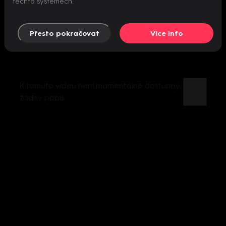
těchto systémech.
Přesto pokračovat
Více info
K tomuto videu není momentálně dostupný
žádný popis.