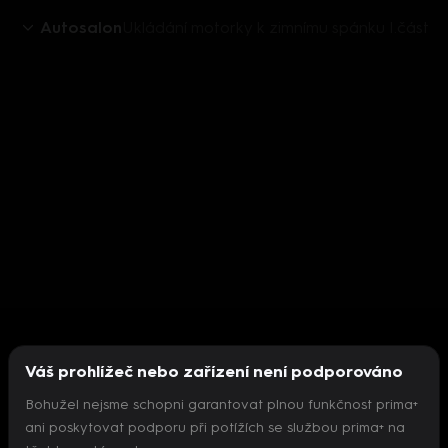
Autosalon
Ukládání motorky k zimnímu spánku I.část
Váš prohlížeč nebo zařízení není podporováno
Bohužel nejsme schopni garantovat plnou funkčnost prima+
ani poskytovat podporu při potížích se službou prima+ na
Nepodařilo se inicializovat přehrávač