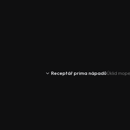
Receptář prima nápadů
Úklid mop