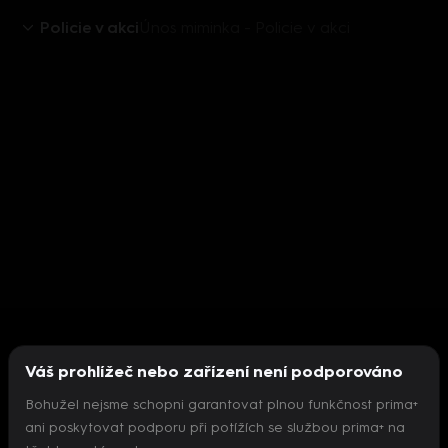
Policie v akci
Únos miminka - Policie v akci
Váš prohlížeč nebo zařízení není podporováno
Bohužel nejsme schopni garantovat plnou funkčnost prima+
ani poskytovat podporu při potížích se službou prima+ na
Nepodařilo se inicializovat přehrávač