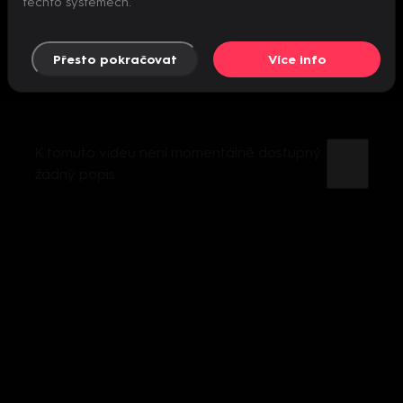
těchto systémech.
Přesto pokračovat
Více info
K tomuto videu není momentálně dostupný
žádný popis.