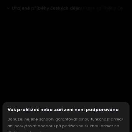
Utajené příběhy českých dějin
Utajené příběhy českých dějin (7) - Upoutávka HbbTV
Váš prohlížeč nebo zařízení není podporováno
Bohužel nejsme schopni garantovat plnou funkčnost prima+
ani poskytovat podporu při potížích se službou prima+ na
Nepodařilo se inicializovat přehrávač