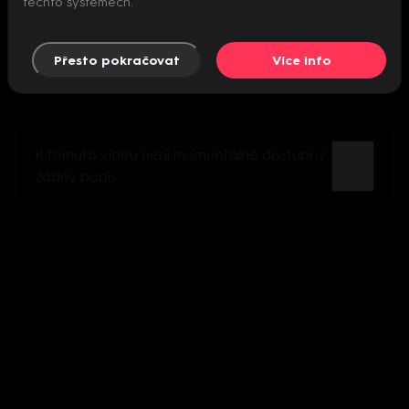
těchto systémech.
Přesto pokračovat
Více info
K tomuto videu není momentálně dostupný
žádný popis.