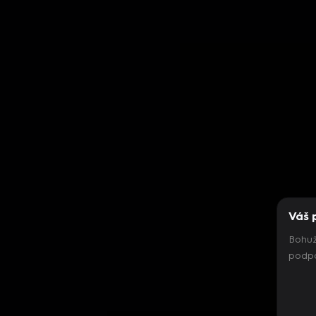
Váš 
Bohuž
podpo