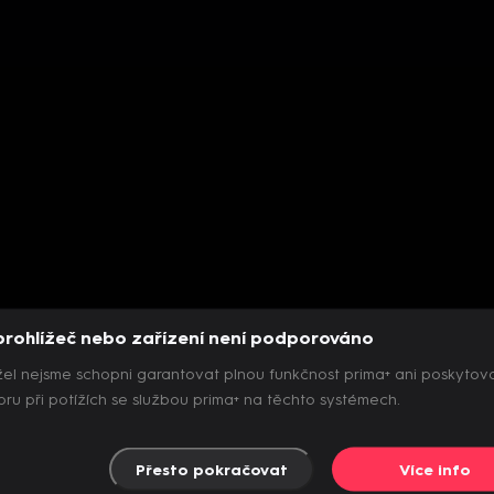
prohlížeč nebo zařízení není podporováno
el nejsme schopni garantovat plnou funkčnost prima+ ani poskytov
ru při potížích se službou prima+ na těchto systémech.
Přesto pokračovat
Více info