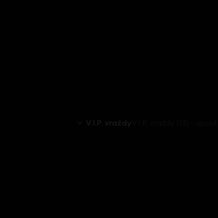
V.I.P. vraždy
V.I.P. vraždy (13) - upo