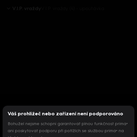
V.I.P. vraždy
V.I.P. vraždy (4) - upoutávka
Váš prohlížeč nebo zařízení není podporováno
Bohužel nejsme schopni garantovat plnou funkčnost prima+
ani poskytovat podporu při potížích se službou prima+ na
Nepodařilo se inicializovat přehrávač