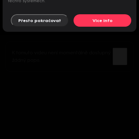
těchto systémech.
Přesto pokračovat
Více info
K tomuto videu není momentálně dostupný
žádný popis.