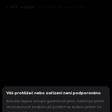
V.I.P. vraždy
V.I.P. vraždy (8) - upoutávka
Váš prohlížeč nebo zařízení není podporováno
Bohužel nejsme schopni garantovat plnou funkčnost prima+
ani poskytovat podporu při potížích se službou prima+ na
Nepodařilo se inicializovat přehrávač