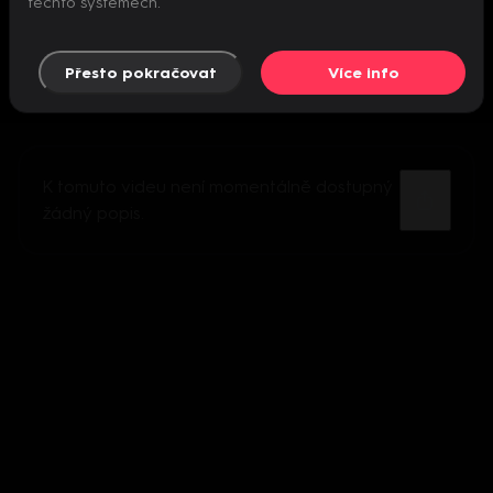
těchto systémech.
Přesto pokračovat
Více info
K tomuto videu není momentálně dostupný
žádný popis.