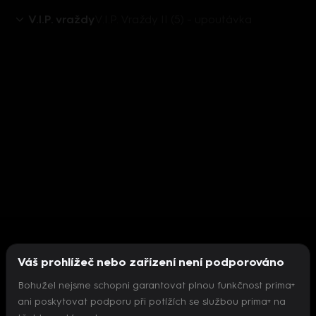
V.I.P. vraždy
V.I.P. Vraždy II (5) - upoutávka
Váš prohlížeč nebo zařízení není podporováno
Bohužel nejsme schopni garantovat plnou funkčnost prima+
ani poskytovat podporu při potížích se službou prima+ na
Nepodařilo se inicializovat přehrávač