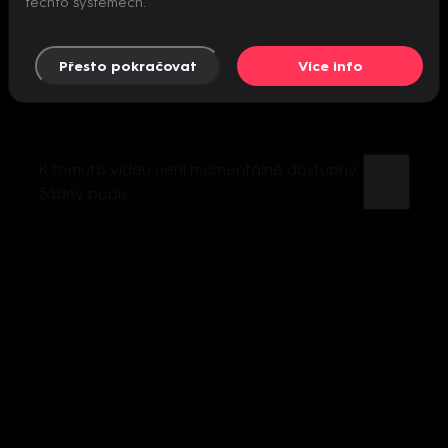
těchto systémech.
Přesto pokračovat
Více info
K tomuto videu není momentálně dostupný
žádný popis.