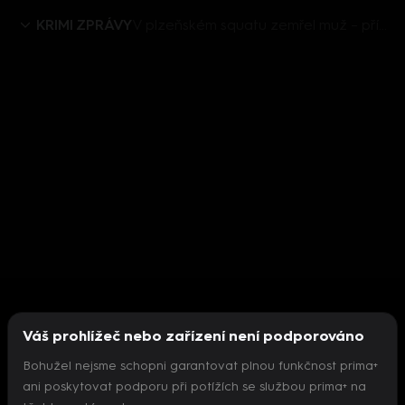
KRIMI ZPRÁVY
V plzeňském squatu zemřel muž – případ řeší kriminálka
Váš prohlížeč nebo zařízení není podporováno
Bohužel nejsme schopni garantovat plnou funkčnost prima+
ani poskytovat podporu při potížích se službou prima+ na
Nepodařilo se inicializovat přehrávač