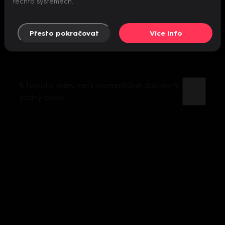
těchto systémech.
Přesto pokračovat
Více info
K tomuto videu není momentálně dostupný
žádný popis.