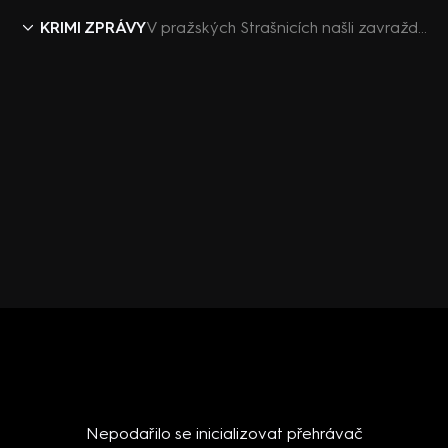
KRIMI ZPRÁVY
V pražských Strašnicích našli zavražděnou ženu
Nepodařilo se inicializovat přehrávač