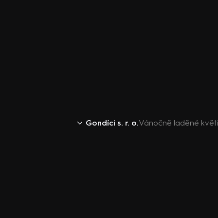
Gondíci s. r. o.
Vánočně laděné květ