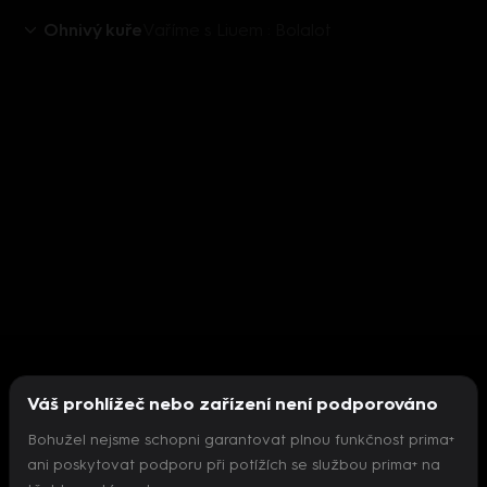
Ohnivý kuře
Vaříme s Liuem : Bolalot
Váš prohlížeč nebo zařízení není podporováno
Bohužel nejsme schopni garantovat plnou funkčnost prima+
ani poskytovat podporu při potížích se službou prima+ na
Nepodařilo se inicializovat přehrávač