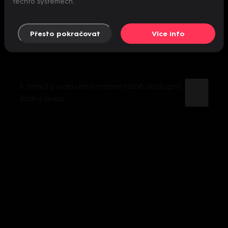
těchto systémech.
Přesto pokračovat
Více info
K tomuto videu není momentálně dostupný
žádný popis.