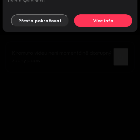
těchto systémech.
Přesto pokračovat
Více info
K tomuto videu není momentálně dostupný
žádný popis.