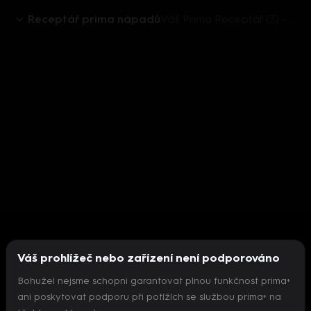
Receptář prima nápadů
Váš Prima Receptář (3) - upoutávka
Váš prohlížeč nebo zařízení není podporováno
Bohužel nejsme schopni garantovat plnou funkčnost prima+
ani poskytovat podporu při potížích se službou prima+ na
Nepodařilo se inicializovat přehrávač