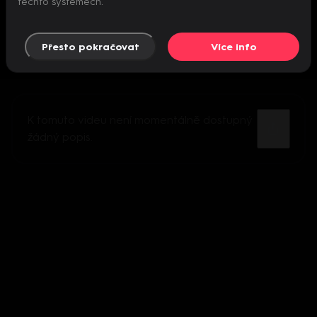
těchto systémech.
Přesto pokračovat
Více info
K tomuto videu není momentálně dostupný
žádný popis.