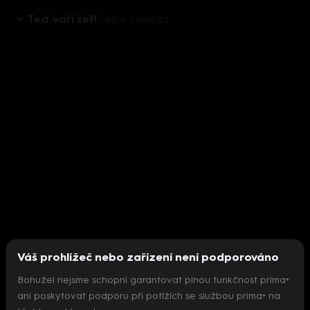
Teď vaří šéf!
Vejce mimóza
Váš prohlížeč nebo zařízení není podporováno
Bohužel nejsme schopni garantovat plnou funkčnost prima+
ani poskytovat podporu při potížích se službou prima+ na
Nepodařilo se inicializovat přehrávač