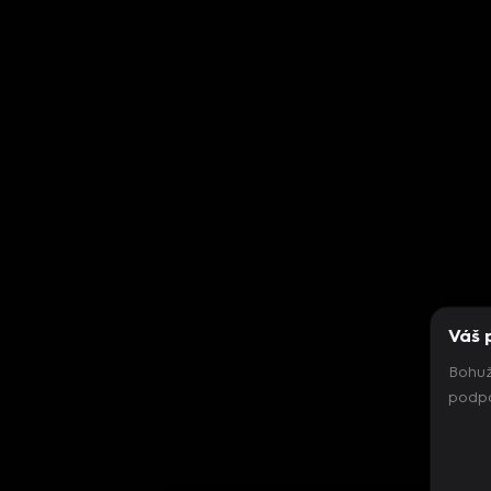
Váš 
Bohuž
podpo