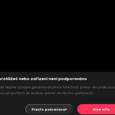
prohlížeč nebo zařízení není podporováno
el nejsme schopni garantovat plnou funkčnost prima+ ani poskytov
ru při potížích se službou prima+ na těchto systémech.
Přesto pokračovat
Více info