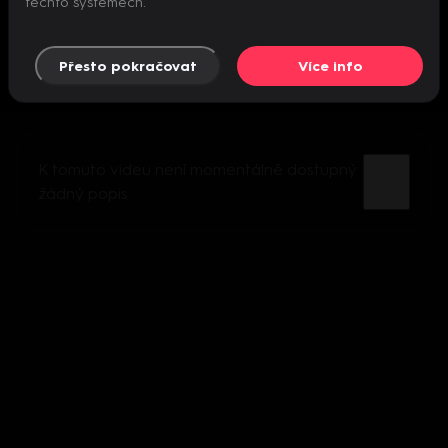
těchto systémech.
Přesto pokračovat
Více info
K tomuto videu není momentálně dostupný
žádný popis.