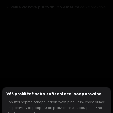
Velké vlakové putování po Americe
Velké vlakové putování po Americe III (6) - upoutávka
Váš prohlížeč nebo zařízení není podporováno
Bohužel nejsme schopni garantovat plnou funkčnost prima+
ani poskytovat podporu při potížích se službou prima+ na
Nepodařilo se inicializovat přehrávač