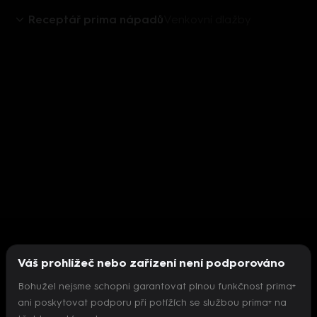
Receptář prima nápadů
Venkovní dlažby
Váš prohlížeč nebo zařízení není podporováno
Bohužel nejsme schopni garantovat plnou funkčnost prima+
ani poskytovat podporu při potížích se službou prima+ na
Nepodařilo se inicializovat přehrávač