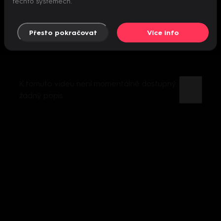
těchto systémech.
Přesto pokračovat
Více info
K tomuto videu není momentálně dostupný
žádný popis.