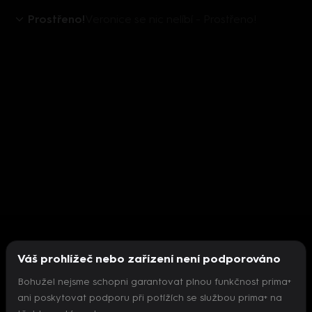
Prostřeno!
Veronice se nic nelíbí - Prostřeno!
Váš prohlížeč nebo zařízení není podporováno
Bohužel nejsme schopni garantovat plnou funkčnost prima+
ani poskytovat podporu při potížích se službou prima+ na
Nepodařilo se inicializovat přehrávač