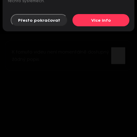
těchto systémech.
Přesto pokračovat
Více info
K tomuto videu není momentálně dostupný
žádný popis.