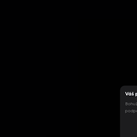
Váš 
Bohuž
podpo