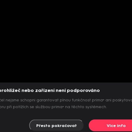
prohlížeč nebo zařízení není podporováno
el nejsme schopni garantovat plnou funkčnost prima+ ani poskytov
ru při potížích se službou prima+ na těchto systémech.
Přesto pokračovat
Více info