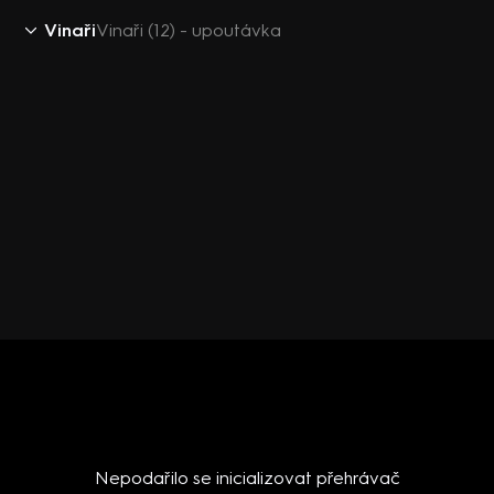
Vinaři
Vinaři (12) - upoutávka
Nepodařilo se inicializovat přehrávač