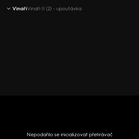
Vinaři
Vinaři II (2) - upoutávka
Nepodařilo se inicializovat přehrávač