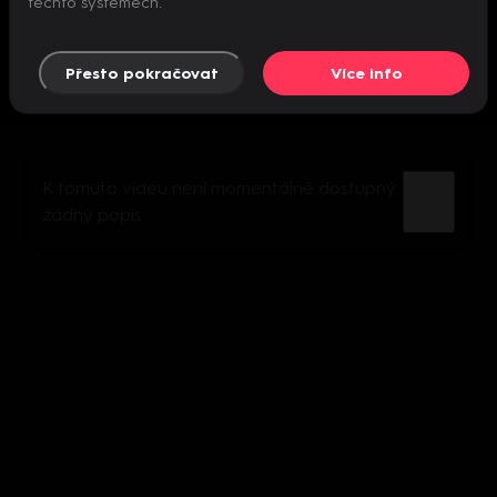
těchto systémech.
Přesto pokračovat
Více info
K tomuto videu není momentálně dostupný
žádný popis.