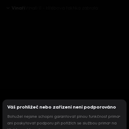
Vinaři
Vinaři II - Hřébova taktika zabrala
Váš prohlížeč nebo zařízení není podporováno
Bohužel nejsme schopni garantovat plnou funkčnost prima+
ani poskytovat podporu při potížích se službou prima+ na
Nepodařilo se inicializovat přehrávač