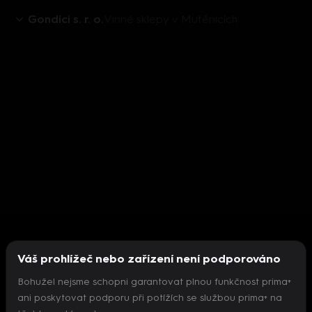
Gondíci s. r. o.
Vinné sklepy v Mutěnicích
Váš prohlížeč nebo zařízení není podporováno
Bohužel nejsme schopni garantovat plnou funkčnost prima+
ani poskytovat podporu při potížích se službou prima+ na
Nepodařilo se inicializovat přehrávač