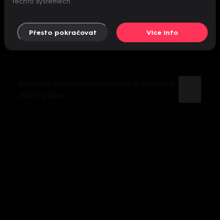
těchto systémech.
Přesto pokračovat
Více info
K tomuto videu není momentálně dostupný
žádný popis.