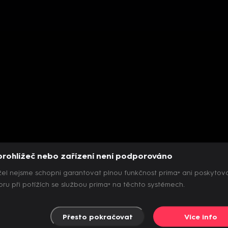
prohlížeč nebo zařízení není podporováno
el nejsme schopni garantovat plnou funkčnost prima+ ani poskytov
ru při potížích se službou prima+ na těchto systémech.
Přesto pokračovat
Více info