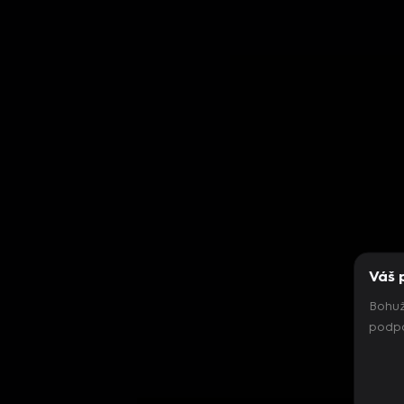
Váš 
Bohuž
podpo