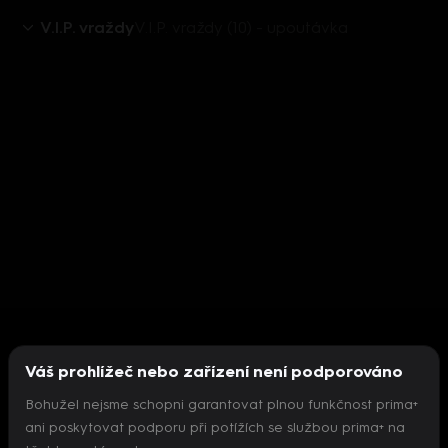
V.I.P. vraždy
V.I.P. vraždy (10) - upoutávka
Váš prohlížeč nebo zařízení není podporováno
Bohužel nejsme schopni garantovat plnou funkčnost prima+
ani poskytovat podporu při potížích se službou prima+ na
Nepodařilo se inicializovat přehrávač