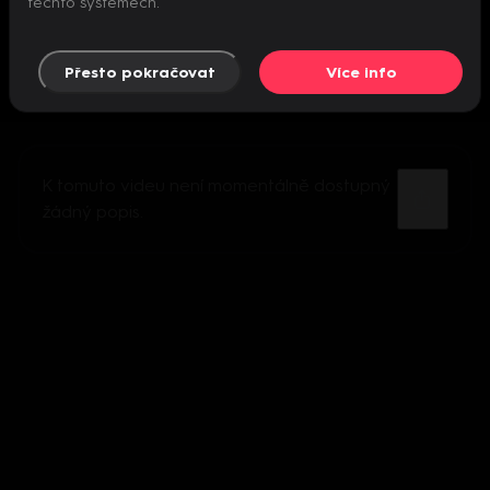
těchto systémech.
Přesto pokračovat
Více info
K tomuto videu není momentálně dostupný
žádný popis.